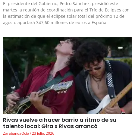
El presidente del Gobierno, Pedro Sánchez, presidió este
martes la reunión de coordinación para el Trío de Eclipses con
la estimación de que el eclipse solar total del próximo 12 de
agosto aportará 347,60 millones de euros a España.
Rivas vuelve a hacer barrio a ritmo de su
talento local: Gira x Rivas arrancó
ZarabandaOcio
23 julio, 2026