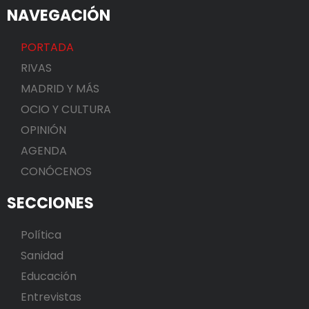
NAVEGACIÓN
PORTADA
RIVAS
MADRID Y MÁS
OCIO Y CULTURA
OPINIÓN
AGENDA
CONÓCENOS
SECCIONES
Política
Sanidad
Educación
Entrevistas