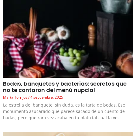
Bodas, banquetes y bacterias: secretos que
no te contaron del menú nupcial
Marta Torrijos
4 septiembre, 2025
La estrella del banquete, sin duda, es la tarta de bodas. Ese
monumento azucarado que parece sacado de un cuento de
hadas, pero que rara vez acaba en tu plato tal cual la ves.