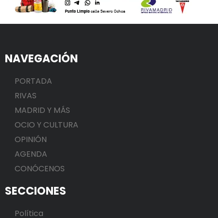
NAVEGACIÓN
PORTADA
RIVAS
MADRID Y MÁS
OCIO Y CULTURA
OPINIÓN
AGENDA
CONÓCENOS
SECCIONES
Política