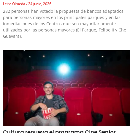
Leire Olmeda
24 junio, 2026
282 personas han votado la propuesta de bancos adaptados
para personas mayores en los principales parques y en las
inmediaciones de los Centros que son mayoritariamente
utilizados por las personas mayores (El Parque, Felipe II y Che
Guevara).
Cultura renueva el programa Cine Senior