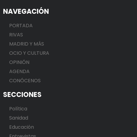
NAVEGACIÓN
PORTADA
RIVAS
MADRID Y MÁS
OCIO Y CULTURA
OPINIÓN
AGENDA
CONÓCENOS
SECCIONES
Política
Sanidad
Educación
Entrevistas