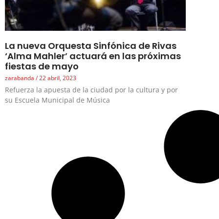
La nueva Orquesta Sinfónica de Rivas
‘Alma Mahler’ actuará en las próximas
fiestas de mayo
zarabanda
22 abril, 2023
Refuerza la apuesta de la ciudad por la cultura y por
su Escuela Municipal de Música