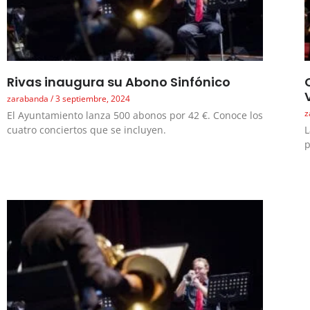
Rivas inaugura su Abono Sinfónico
zarabanda
3 septiembre, 2024
z
El Ayuntamiento lanza 500 abonos por 42 €. Conoce los
cuatro conciertos que se incluyen.
L
p