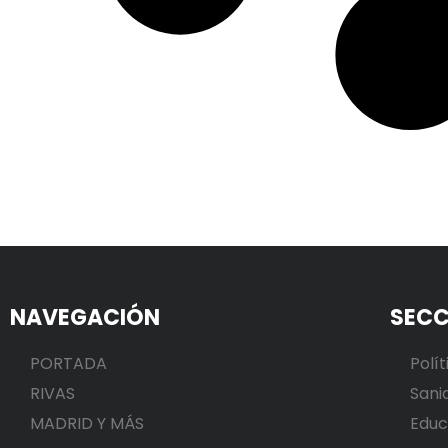
NAVEGACIÓN
SECC
PORTADA
Polít
RIVAS
Sani
MADRID Y MÁS
Educ