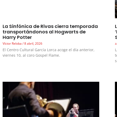
La Sinfónica de Rivas cierra temporada
transportándonos al Hogwarts de
Harry Potter
Víctor Reloba
8 abril, 2026
z
El Centro Cultural García Lorca acoge el día anterior,
L
viernes 10, al coro Gospel Flame.
t
s