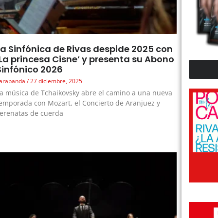
La Sinfónica de Rivas despide 2025 con
‘La princesa Cisne’ y presenta su Abono
Sinfónico 2026
arabanda
27 diciembre, 2025
a música de Tchaikovsky abre el camino a una nueva
emporada con Mozart, el Concierto de Aranjuez y
erenatas de cuerda