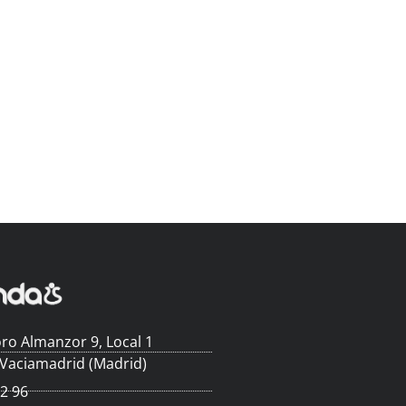
ro Almanzor 9, Local 1
 Vaciamadrid (Madrid)
62 96