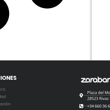
IONES
ica
Plaza del Mo
dad
28523 Rivas
ación
+34 660 36 