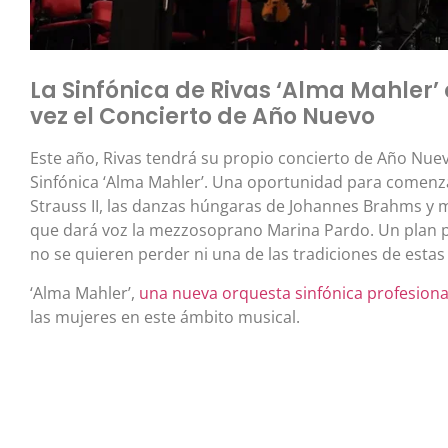
La Sinfónica de Rivas ‘Alma Mahler’
vez el Concierto de Año Nuevo
Este año, Rivas tendrá su propio concierto de Año Nuev
Sinfónica ‘Alma Mahler’. Una oportunidad para comenz
Strauss II, las danzas húngaras de Johannes Brahms y 
que dará voz la mezzosoprano Marina Pardo. Un plan p
no se quieren perder ni una de las tradiciones de estas
‘Alma Mahler’,
una nueva orquesta sinfónica profesiona
las mujeres en este ámbito musical.