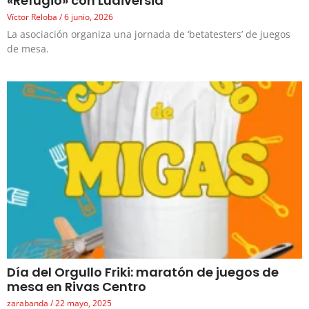
«Refugio» con Ludiversia
Víctor Reloba
6 junio, 2026
La asociación organiza una jornada de ‘betatesters’ de juegos
de mesa.
Día del Orgullo Friki: maratón de juegos de
mesa en Rivas Centro
zarabanda
22 mayo, 2025