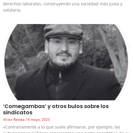
derechos laborales, construyendo una sociedad más justa y
solidaria.
‘Comegambas’ y otros bulos sobre los
sindicatos
Víctor Reloba
6 mayo, 2025
«Contrariamente a lo que suele afirmarse, por ejemplo, las