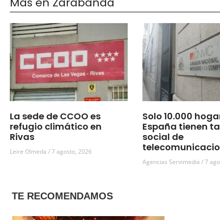
Más en Zarabanda
La sede de CCOO es
Solo 10.000 hoga
refugio climático en
España tienen ta
Rivas
social de
telecomunicaci
Leire Olmeda
7 agosto, 2026
Agencias Servimedia
7 ago
TE RECOMENDAMOS