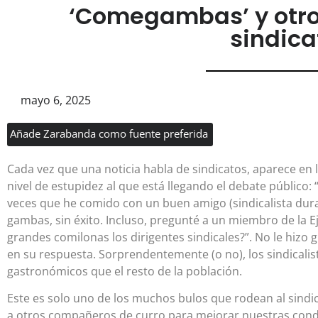
‘Comegambas’ y otros
sindica
mayo 6, 2025
Añade Zarabanda como fuente preferida
Cada vez que una noticia habla de sindicatos, aparece en l
nivel de estupidez al que está llegando el debate público
veces que he comido con un buen amigo (sindicalista dur
gambas, sin éxito. Incluso, pregunté a un miembro de la Eje
grandes comilonas los dirigentes sindicales?”. No le hiz
en su respuesta. Sorprendentemente (o no), los sindicalis
gastronómicos que el resto de la población.
Este es solo uno de los muchos bulos que rodean al sind
a otros compañeros de curro para mejorar nuestras condi