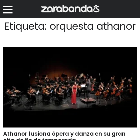
Etiqueta: orquesta athanor
Athanor fusiona ópera y danza en su gran