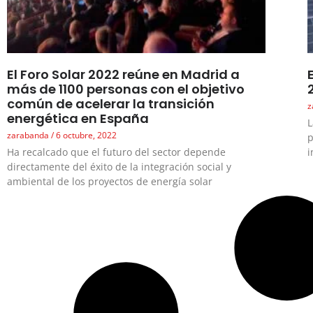
El Foro Solar 2022 reúne en Madrid a
más de 1100 personas con el objetivo
común de acelerar la transición
z
energética en España
L
zarabanda
6 octubre, 2022
p
Ha recalcado que el futuro del sector depende
i
directamente del éxito de la integración social y
ambiental de los proyectos de energía solar