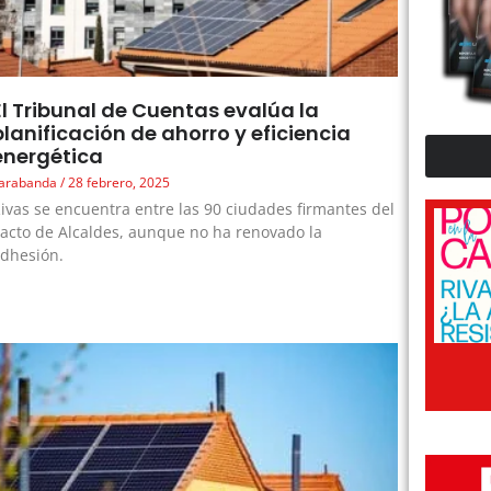
El Tribunal de Cuentas evalúa la
planificación de ahorro y eficiencia
energética
arabanda
28 febrero, 2025
ivas se encuentra entre las 90 ciudades firmantes del
acto de Alcaldes, aunque no ha renovado la
dhesión.