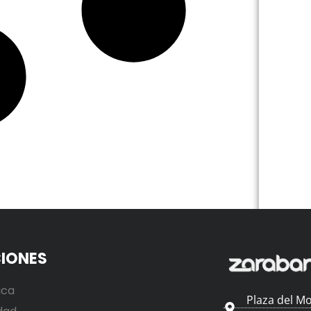
IONES
ica
Plaza del Mo