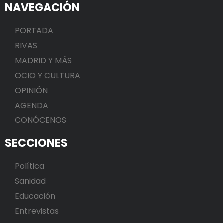
NAVEGACIÓN
PORTADA
RIVAS
MADRID Y MÁS
OCIO Y CULTURA
OPINIÓN
AGENDA
CONÓCENOS
SECCIONES
Política
Sanidad
Educación
Entrevistas