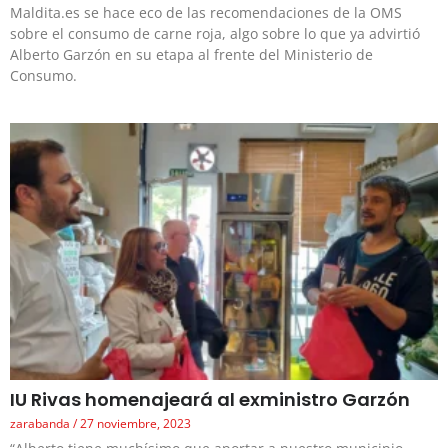
Maldita.es se hace eco de las recomendaciones de la OMS
sobre el consumo de carne roja, algo sobre lo que ya advirtió
Alberto Garzón en su etapa al frente del Ministerio de
Consumo.
IU Rivas homenajeará al exministro Garzón
zarabanda
27 noviembre, 2023