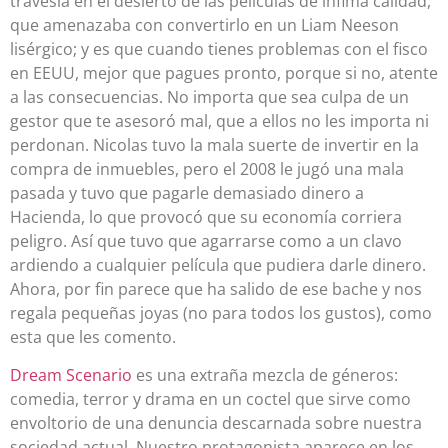
travesía en el desierto de las películas de ínfima calidad,
que amenazaba con convertirlo en un Liam Neeson
lisérgico; y es que cuando tienes problemas con el fisco
en EEUU, mejor que pagues pronto, porque si no, atente
a las consecuencias. No importa que sea culpa de un
gestor que te asesoró mal, que a ellos no les importa ni
perdonan. Nicolas tuvo la mala suerte de invertir en la
compra de inmuebles, pero el 2008 le jugó una mala
pasada y tuvo que pagarle demasiado dinero a
Hacienda, lo que provocó que su economía corriera
peligro. Así que tuvo que agarrarse como a un clavo
ardiendo a cualquier película que pudiera darle dinero.
Ahora, por fin parece que ha salido de ese bache y nos
regala pequeñas joyas (no para todos los gustos), como
esta que les comento.
Dream Scenario
es una extraña mezcla de géneros:
comedia, terror y drama en un coctel que sirve como
envoltorio de una denuncia descarnada sobre nuestra
sociedad actual. Nuestro protagonista aparece en los