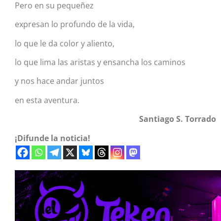
Pero en su pequeñez
expresan lo profundo de la vida,
lo que le da color y aliento,
lo que lima las aristas y ensancha los caminos
y nos hace andar juntos
en esta aventura.
Santiago S. Torrado
¡Difunde la noticia!