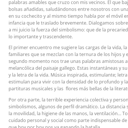
palabras amables que cruzo con mis vecinos. El que baj
bolsas añadidas, saludándonos entre nosotros con una s
en su cochecito y al mismo tiempo habla por el móvil 
infancia que le traslado brevemente. Dialogamos sobre l
a mi juicio la fuerza del simbolismo: que de la precari
lo importante y trascendente.
El primer encuentro me sugiere las cargas de la vida, l
familiares que se mezclan con la ternura de los hijos y 
segundo momento nos trae unas palabras amistosas al 
melancólica del paisaje gallego. Estas instantáneas y s
y la letra de la vida. Música inspirada, estimulante; le
estimulan para vivir con la densidad de lo profundo y l
partituras musicales y las flores más bellas de la literat
Por otra parte, la terrible experiencia colectiva y pers
simbolismos, algunos de perfil dramático. La distancia so
la movilidad, la higiene de las manos, la ventilación… T
cuidado personal y social como parte indispensable de 
que hoy por hoy nos va ganando la batalla.