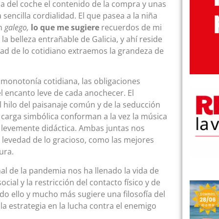
a del coche el contenido de la compra y unas
encilla cordialidad. El que pasea a la niña
en
galego,
lo que me sugiere
recuerdos de mi
a belleza entrañable de Galicia, y ahí reside
edad de lo cotidiano extraemos la grandeza de
a monotonía cotidiana, las obligaciones
el encanto leve de cada anochecer. El
hilo del paisanaje común y de la seducción
u carga simbólica conforman a la vez la música
tra levemente didáctica. Ambas juntas nos
a levedad de lo gracioso, como las mejores
ura.
onal de la pandemia nos ha llenado la vida de
cial y la restricción del contacto físico y de
odo ello y mucho más sugiere una filosofía del
la estrategia en la lucha contra el enemigo