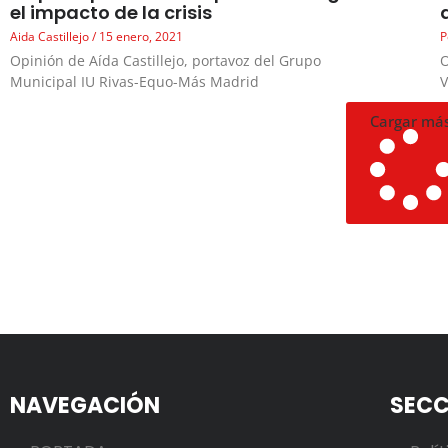
el impacto de la crisis
Aida Castillejo
15 enero, 2021
P
Opinión de Aída Castillejo, portavoz del Grupo
O
Municipal IU Rivas-Equo-Más Madrid
Cargar má
NAVEGACIÓN
SECC