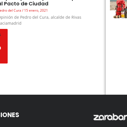
al Pacto de Ciudad
edro del Cura
15 enero, 2021
pinión de Pedro del Cura, alcalde de Rivas
Vaciamadrid
s
IONES