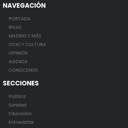
NAVEGACIÓN
PORTADA
RIVAS
MADRID Y MÁS
OCIO Y CULTURA
OPINIÓN
AGENDA
CONÓCENOS
SECCIONES
Política
Sanidad
Educación
Entrevistas