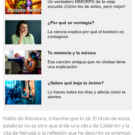
Un verdadero MMORPG de la vieja
escuela ¡Cómo los de antes, pero mejor!
¿Por qué se contagia?
La ciencia explica por qué el bostezo es
contagioso
Tu memoria y la música
Esa canción antigua que no olvidas tiene
una explicación
¿Sabes qué baja tu ánimo?
Lo haces todos los días y afecta cómo te
sientes
Hablo de literatura, créanme que lo sé. El título de estas
palabras no es otro que el de una obra de Calderón y la
cita de Neruda o la reflexión que he descrito se orientan