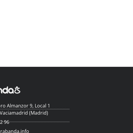
ro Almanzor 9, Local 1
 Vaciamadrid (Madrid)
62 96
arabanda.info