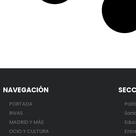
NAVEGACIÓN
SECC
PORTADA
Polít
RIVAS
Sani
MADRID Y MÁS
Educ
OCIO Y CULTURA
Entr