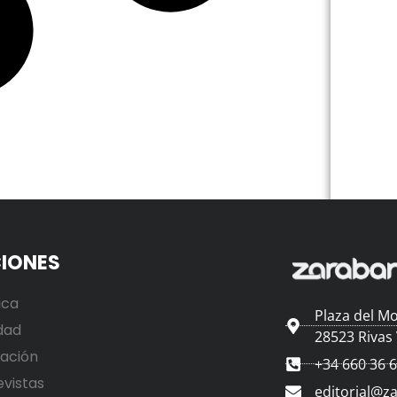
IONES
ica
Plaza del Mo
dad
28523 Rivas
ación
+34 660 36 
evistas
editorial@z