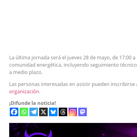
La última jornada será el jueves 28 de mayo, de 17:00 a 
comunidad energética, incluyendo seguimiento técnico,
a medio plazo.
Las personas interesadas en asistir pueden inscribirse 
organización
.
¡Difunde la noticia!