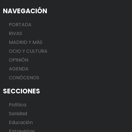
NAVEGACIÓN
PORTADA
RIVAS
MADRID Y MÁS
OCIO Y CULTURA
OPINIÓN
AGENDA
CONÓCENOS
SECCIONES
Política
Sanidad
Educación
Entrevistas