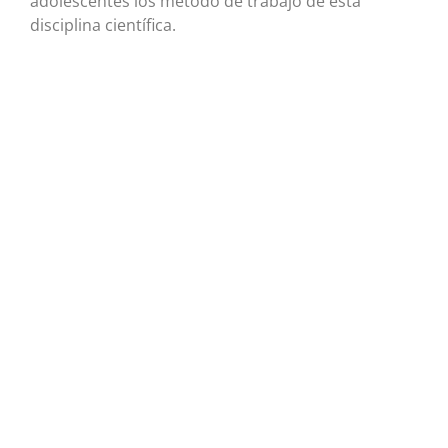
adolescentes los método de trabajo de esta
disciplina científica.