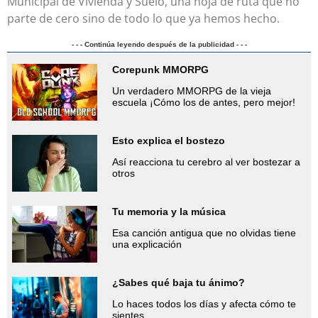
Municipal de Vivienda y Suelo, una hoja de ruta que no
parte de cero sino de todo lo que ya hemos hecho.
- - - Continúa leyendo después de la publicidad - - -
Corepunk MMORPG
Un verdadero MMORPG de la vieja
escuela ¡Cómo los de antes, pero mejor!
Esto explica el bostezo
Así reacciona tu cerebro al ver bostezar a
otros
Tu memoria y la música
Esa canción antigua que no olvidas tiene
una explicación
¿Sabes qué baja tu ánimo?
Lo haces todos los días y afecta cómo te
sientes