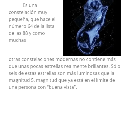
Es una
constelación muy
pequeña, que hace el
número 64 de la lista
de las 88 y como
muchas
otras constelaciones modernas no contiene más
que unas pocas estrellas realmente brillantes. Sólo
seis de estas estrellas son más luminosas que la
magnitud 5, magnitud que ya está en el límite de
una persona con “buena vista”.