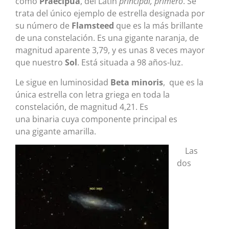
como
Praecipua
, del Latín
principal, primero
. Se
trata del único ejemplo de estrella designada por
su número de
Flamsteed
que es la más brillante
de una constelación. Es una gigante naranja, de
magnitud aparente 3,79, y es unas 8 veces mayor
que nuestro
Sol
. Está situada a 98 años-luz.
Le sigue en luminosidad
Beta minoris
, que es la
única estrella con letra griega en toda la
constelación, de magnitud 4,21. Es
una binaria cuya componente principal es
una gigante amarilla.
Las
dos