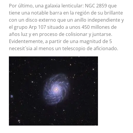
Por último, una galaxia lenticular: NGC 2859 que
tiene una notable barra en la región de su brillante
con un disco externo que un anillo independiente y
el grupo Arp 107 situado a unos 450 millones de
años luz y en proceso de colisionar y juntarse.
Evidentemente, a partir de una magnitud de 5
necesit´sia al menos un telescopio de aficionado.