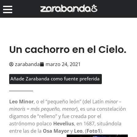
Un cachorro en el Cielo.
zarabanda
marzo 24, 2021
Añade Zarabanda como fuente preferida
Leo Minor
, o el “pequeño león” (del Latín
minor –
minoris = más pequeño, menor
), es una constelación
digamos de “relleno” y fue creada por el
astrónomo polaco
Hevelius
, en 1687, situándola
entre las de la
Osa Mayor
y
Leo
, (
Foto1
).