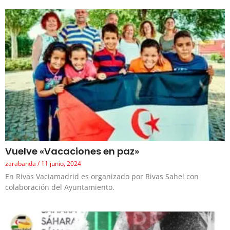
Vuelve «Vacaciones en paz»
zarabanda
11 junio, 2024
En Rivas Vaciamadrid es organizado por Rivas Sahel con
colaboración del Ayuntamiento.