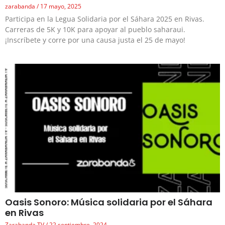
zarabanda
17 mayo, 2025
Participa en la Legua Solidaria por el Sáhara 2025 en Rivas.
Carreras de 5K y 10K para apoyar al pueblo saharaui.
¡Inscríbete y corre por una causa justa el 25 de mayo!
Oasis Sonoro: Música solidaria por el Sáhara
en Rivas
Zarabanda TV
22 septiembre, 2024