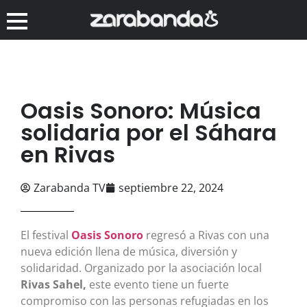
Oasis Sonoro: Música
solidaria por el Sáhara
en Rivas
Zarabanda TV
septiembre 22, 2024
El festival
Oasis Sonoro
regresó a Rivas con una
nueva edición llena de música, diversión y
solidaridad. Organizado por la asociación local
Rivas Sahel,
este evento tiene un fuerte
compromiso con las personas refugiadas en los