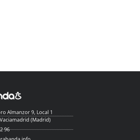
ro Almanzor 9, Local 1
 Vaciamadrid (Madrid)
62 96
arabanda.info