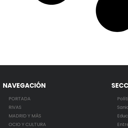
NAVEGACIÓN
SECC
PORTADA
Polít
RIVAS
Sani
MADRID Y MÁS
Educ
OCIO Y CULTURA
Entr