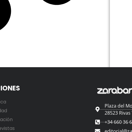
IONES
ica
Plaza del Mo
dad
28523 Rivas
ación
+34 660 36 
evistas
editorial@z