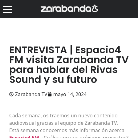
ENTREVISTA | Espacio4
FM visita Zarabanda TV
para hablar del Rivas
Sound y su futuro
Zarabanda TV
mayo 14, 2024
Cada semana, os traemos un nuevo contenido
audiovisual gracias al equipo de Zarabanda TV.
Está semana conocemos más información acerca
Espacio4 FM
. ¿Cuáles son sus próximos proyectos?