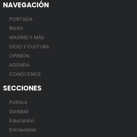
NAVEGACIÓN
PORTADA
RIVAS
MADRID Y MÁS
OCIO Y CULTURA
OPINIÓN
AGENDA
CONÓCENOS
SECCIONES
Política
Sanidad
Educación
Entrevistas