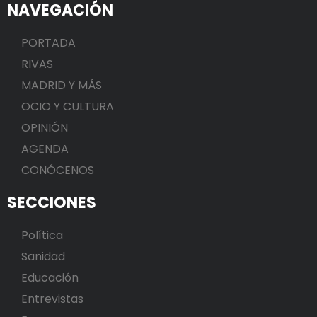
NAVEGACIÓN
PORTADA
RIVAS
MADRID Y MÁS
OCIO Y CULTURA
OPINIÓN
AGENDA
CONÓCENOS
SECCIONES
Política
Sanidad
Educación
Entrevistas