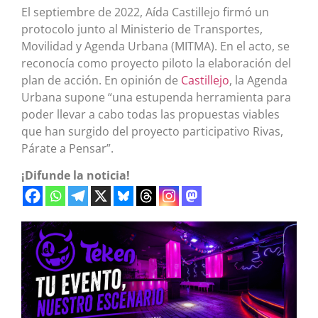
El septiembre de 2022, Aída Castillejo firmó un
protocolo junto al Ministerio de Transportes,
Movilidad y Agenda Urbana (MITMA). En el acto, se
reconocía como proyecto piloto la elaboración del
plan de acción. En opinión de
Castillejo
, la Agenda
Urbana supone “una estupenda herramienta para
poder llevar a cabo todas las propuestas viables
que han surgido del proyecto participativo Rivas,
Párate a Pensar”.
¡Difunde la noticia!