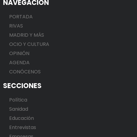
NAVEGACIÓN
PORTADA
RIVAS
MADRID Y MÁS
OCIO Y CULTURA
OPINIÓN
AGENDA
CONÓCENOS
SECCIONES
Política
Sanidad
Educación
Entrevistas
Empresas