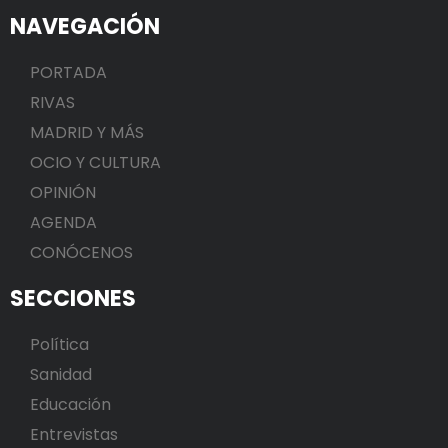
NAVEGACIÓN
PORTADA
RIVAS
MADRID Y MÁS
OCIO Y CULTURA
OPINIÓN
AGENDA
CONÓCENOS
SECCIONES
Política
Sanidad
Educación
Entrevistas