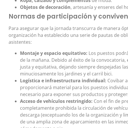
Ropa, calzado y complementos
de moda.
Objetos de decoración
, artesanía y enseres del
Normas de participación y convivenc
Para asegurar que la jornada transcurra de manera ópt
organización ha establecido una serie de pautas de ob
asistentes:
Montaje y espacio equitativo:
Los puestos podrán
de la mañana. Debido al éxito de la convocatoria,
justa y equitativa, dejando siempre despejadas l
minuciosamente los jardines y el carril bici.
Logística e infraestructura individual:
Covibar a
proporcionará material para los puestos individua
necesario para exponer sus productos y protegers
Acceso de vehículos restringido:
Con el fin de pr
completamente prohibida la circulación de vehícul
descarga (exceptuando los de la organización y li
de una amplia zona de aparcamiento en las inmedi