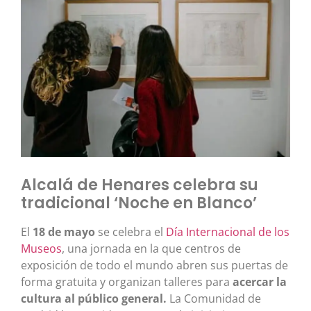
Alcalá de Henares celebra su
tradicional ‘Noche en Blanco’
El
18 de mayo
se celebra el
Día Internacional de los
Museos
, una jornada en la que centros de
exposición de todo el mundo abren sus puertas de
forma gratuita y organizan talleres para
acercar la
cultura al público general.
La Comunidad de