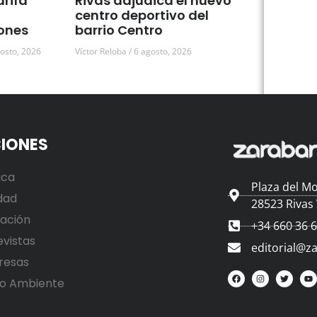
arifa
Rivas adjudica el nuevo
centro deportivo del
ones
barrio Centro
osto, 2026
Víctor Reloba
6 agosto, 2026
IONES
ica
Plaza del Mo
dad
28523 Rivas
ación
+34 660 36 
evistas
editorial@z
resas
o Ambiente