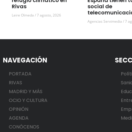
refugio climático en
España tienen t
Rivas
social de
telecomunicaci
Leire Olmeda
7 agosto, 2026
Agencias Servimedia
7 ag
NAVEGACIÓN
SECC
PORTADA
Polít
RIVAS
Sani
MADRID Y MÁS
Educ
OCIO Y CULTURA
Entr
OPINIÓN
Emp
AGENDA
Medi
CONÓCENOS