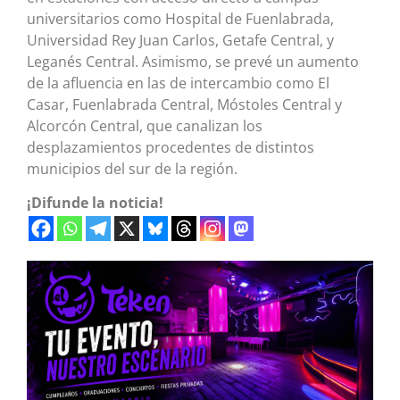
universitarios como Hospital de Fuenlabrada,
Universidad Rey Juan Carlos, Getafe Central, y
Leganés Central. Asimismo, se prevé un aumento
de la afluencia en las de intercambio como El
Casar, Fuenlabrada Central, Móstoles Central y
Alcorcón Central, que canalizan los
desplazamientos procedentes de distintos
municipios del sur de la región.
¡Difunde la noticia!