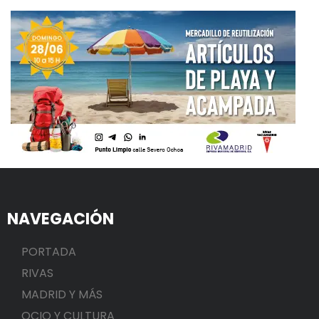
NAVEGACIÓN
PORTADA
RIVAS
MADRID Y MÁS
OCIO Y CULTURA