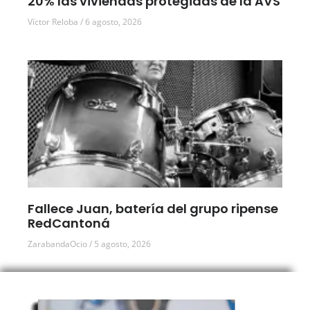
20% las viviendas protegidas de la AVS
Víctor Reloba
6 agosto, 2026
Fallece Juan, batería del grupo ripense
RedCantoná
ZarabandaOcio
5 agosto, 2026