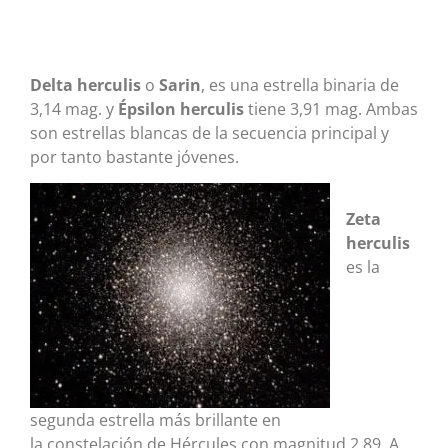
Delta herculis
o
Sarin
, es una estrella binaria de
3,14 mag. y
Épsilon
herculis
tiene 3,91 mag. Ambas
son estrellas blancas de la secuencia principal y
por tanto bastante jóvenes.
Zeta
herculis
es la
segunda estrella más brillante en
la constelación de Hércules con magnitud 2,89. A