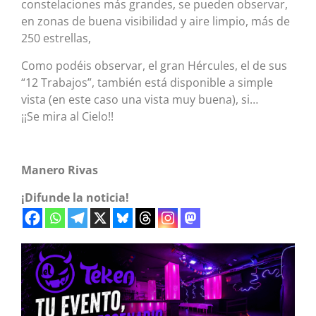
constelaciones más grandes, se pueden observar,
en zonas de buena visibilidad y aire limpio, más de
250 estrellas,
Como podéis observar, el gran Hércules, el de sus
“12 Trabajos”, también está disponible a simple
vista (en este caso una vista muy buena), si…
¡¡Se mira al Cielo!!
Manero Rivas
¡Difunde la noticia!