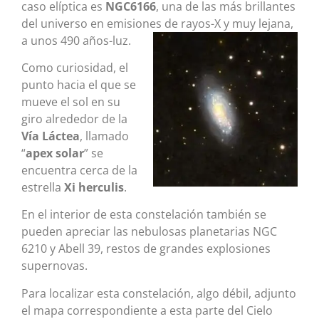
caso elíptica es
NGC6166
, una de las más brillantes
del universo en emisiones de rayos-X y muy lejana,
a unos 490 años-luz.
Como curiosidad, el
punto hacia el que se
mueve el sol en su
giro alrededor de la
Vía Láctea
, llamado
“
apex solar
” se
encuentra cerca de la
estrella
Xi herculis
.
En el interior de esta constelación también se
pueden apreciar las nebulosas planetarias NGC
6210 y Abell 39, restos de grandes explosiones
supernovas.
Para localizar esta constelación, algo débil, adjunto
el mapa correspondiente a esta parte del Cielo