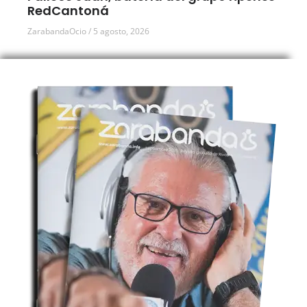
RedCantoná
ZarabandaOcio
5 agosto, 2026