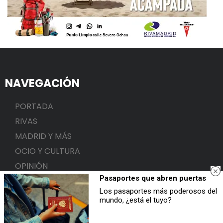
NAVEGACIÓN
PORTADA
RIVAS
MADRID Y MÁS
OCIO Y CULTURA
OPINIÓN
Pasaportes que abren puertas
AGENDA
Los pasaportes más poderosos del
CONÓCENOS
mundo, ¿está el tuyo?
SECCIONES