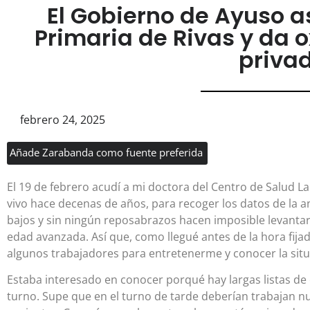
El Gobierno de Ayuso as
Primaria de Rivas y da 
priva
febrero 24, 2025
Añade Zarabanda como fuente preferida
El 19 de febrero acudí a mi doctora del Centro de Salud La
vivo hace decenas de años, para recoger los datos de la an
bajos y sin ningún reposabrazos hacen imposible levantar
edad avanzada. Así que, como llegué antes de la hora fija
algunos trabajadores para entretenerme y conocer la situ
Estaba interesado en conocer porqué hay largas listas de 
turno. Supe que en el turno de tarde deberían trabajan n