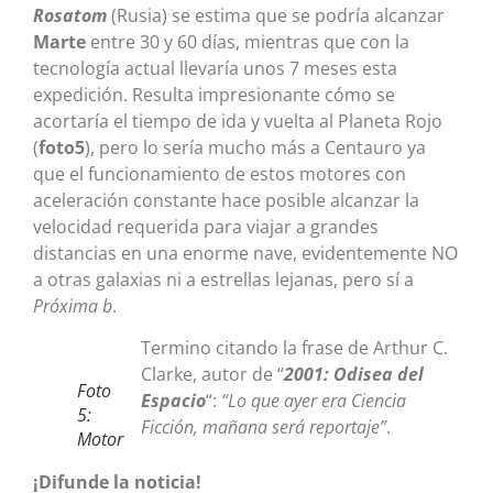
Rosatom
(Rusia) se estima que se podría alcanzar
Marte
entre 30 y 60 días, mientras que con la
tecnología actual llevaría unos 7 meses esta
expedición. Resulta impresionante cómo se
acortaría el tiempo de ida y vuelta al Planeta Rojo
(
foto5
), pero lo sería mucho más a Centauro ya
que el funcionamiento de estos motores con
aceleración constante hace posible alcanzar la
velocidad requerida para viajar a grandes
distancias en una enorme nave, evidentemente NO
a otras galaxias ni a estrellas lejanas, pero sí a
Próxima b
.
Termino citando la frase de Arthur C.
Clarke, autor de “
2001: Odisea del
Foto
Espacio
“:
“Lo que ayer era Ciencia
5:
Ficción, mañana será reportaje”
.
Motor
¡Difunde la noticia!