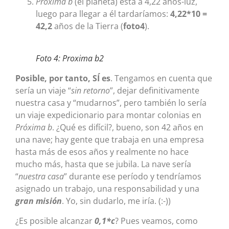
Próxima b
(el planeta) está a 4,22 años-luz,
luego para llegar a él tardaríamos:
4,22*10 =
42,2
años de la Tierra (
foto4
).
Foto 4: Proxima b2
Posible, por tanto,
SÍ es
. Tengamos en cuenta que
sería un viaje “
sin retorno
”, dejar definitivamente
nuestra casa y “mudarnos”, pero también lo sería
un viaje expedicionario para montar colonias en
Próxima b
. ¿Qué es difícil?, bueno, son 42 años en
una nave; hay gente que trabaja en una empresa
hasta más de esos años y realmente no hace
mucho más, hasta que se jubila. La nave sería
“
nuestra casa
” durante ese período y tendríamos
asignado un trabajo, una responsabilidad y una
gran misión
. Yo, sin dudarlo, me iría. (:-))
¿Es posible alcanzar
0,1*c
? Pues veamos, como