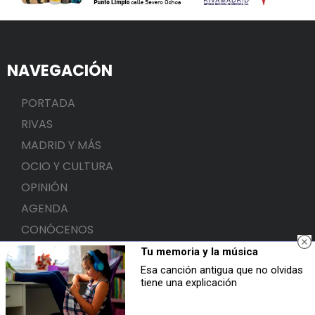
NAVEGACIÓN
PORTADA
RIVAS
MADRID Y MÁS
OCIO Y CULTURA
OPINIÓN
AGENDA
CONÓCENOS
Tu memoria y la música
SECCIONES
Esa canción antigua que no olvidas
tiene una explicación
Política