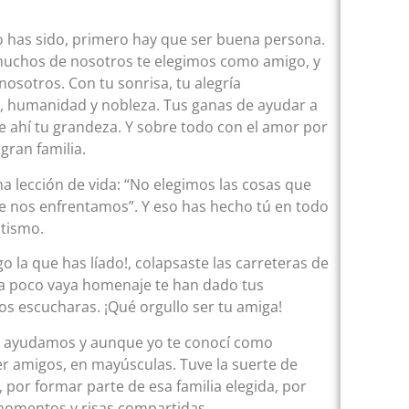
lo has sido, primero hay que ser buena persona.
so muchos de nosotros te elegimos como amigo, y
osotros. Con tu sonrisa, tu alegría
, humanidad y nobleza. Tus ganas de ayudar a
de ahí tu grandeza. Y sobre todo con el amor por
gran familia.
 lección de vida: “No elegimos las cosas que
ue nos enfrentamos”. Y eso has hecho tú en todo
tismo.
o la que has líado!, colapsaste las carreteras de
era poco vaya homenaje te han dado tus
 escucharas. ¡Qué orgullo ser tu amiga!
os ayudamos y aunque yo te conocí como
er amigos, en mayúsculas. Tuve la suerte de
por formar parte de esa familia elegida, por
momentos y risas compartidas.