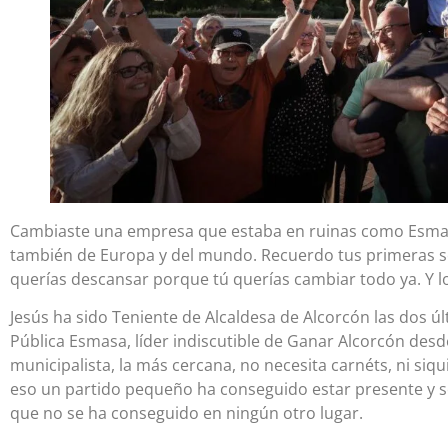
Cambiaste una empresa que estaba en ruinas como Esmasa
también de Europa y del mundo. Recuerdo tus primeras s
querías descansar porque tú querías cambiar todo ya. Y l
Jesús ha sido Teniente de Alcaldesa de Alcorcón las dos úl
Pública Esmasa, líder indiscutible de Ganar Alcorcón desd
municipalista, la más cercana, no necesita carnéts, ni siqu
eso un partido pequeño ha conseguido estar presente y se
que no se ha conseguido en ningún otro lugar.