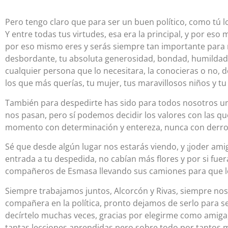
Pero tengo claro que para ser un buen político, como tú 
Y entre todas tus virtudes, esa era la principal, y por e
por eso mismo eres y serás siempre tan importante para n
desbordante, tu absoluta generosidad, bondad, humildad
cualquier persona que lo necesitara, la conocieras o no, 
los que más querías, tu mujer, tus maravillosos niños y tu 
También para despedirte has sido para todos nosotros una
nos pasan, pero sí podemos decidir los valores con las q
momento con determinación y entereza, nunca con derro
Sé que desde algún lugar nos estarás viendo, y ¡joder amig
entrada a tu despedida, no cabían más flores y por si fu
compañeros de Esmasa llevando sus camiones para que los
Siempre trabajamos juntos, Alcorcón y Rivas, siempre n
compañera en la política, pronto dejamos de serlo para s
decírtelo muchas veces, gracias por elegirme como amiga, 
tantas lecciones aprendidas pero sobre todo por tantos 