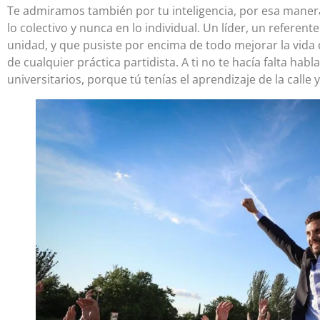
Te admiramos también por tu inteligencia, por esa maner
lo colectivo y nunca en lo individual. Un líder, un referen
unidad, y que pusiste por encima de todo mejorar la vida 
de cualquier práctica partidista. A ti no te hacía falta ha
universitarios, porque tú tenías el aprendizaje de la calle y