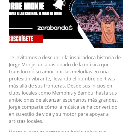
Te invitamos a descubrir la inspiradora historia de
Jorge Monje, un apasionado de la música que
transformó su amor por las melodías en una
profesión vibrante, llevando el nombre de Rivas
más allá de sus fronteras. Desde sus inicios en
clubs locales como Memphis y Bambú, hasta sus
ambiciones de alcanzar escenarios más grandes,
Jorge comparte cómo la música se ha convertido
en su estilo de vida y su motor para apoyar a
artistas locales.