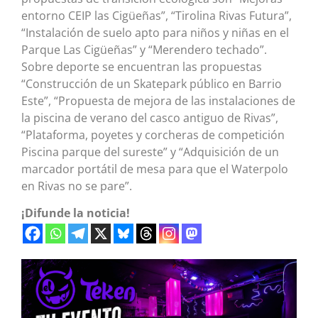
entorno CEIP las Cigüeñas”, “Tirolina Rivas Futura”,
“Instalación de suelo apto para niños y niñas en el
Parque Las Cigüeñas” y “Merendero techado”.
Sobre deporte se encuentran las propuestas
“Construcción de un Skatepark público en Barrio
Este”, “Propuesta de mejora de las instalaciones de
la piscina de verano del casco antiguo de Rivas”,
“Plataforma, poyetes y corcheras de competición
Piscina parque del sureste” y “Adquisición de un
marcador portátil de mesa para que el Waterpolo
en Rivas no se pare”.
¡Difunde la noticia!