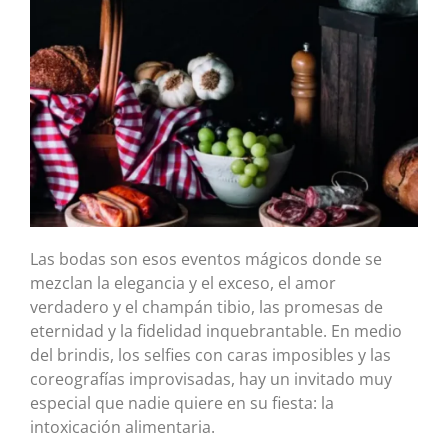
Las bodas son esos eventos mágicos donde se
mezclan la elegancia y el exceso, el amor
verdadero y el champán tibio, las promesas de
eternidad y la fidelidad inquebrantable. En medio
del brindis, los selfies con caras imposibles y las
coreografías improvisadas, hay un invitado muy
especial que nadie quiere en su fiesta: la
intoxicación alimentaria.