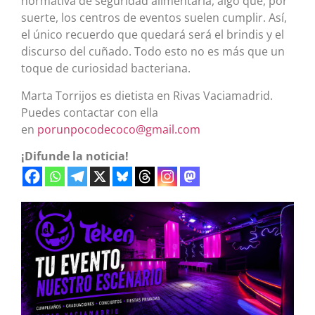
normativa de seguridad alimentaria, algo que, por
suerte, los centros de eventos suelen cumplir. Así,
el único recuerdo que quedará será el brindis y el
discurso del cuñado. Todo esto no es más que un
toque de curiosidad bacteriana.
Marta Torrijos es dietista en Rivas Vaciamadrid.
Puedes contactar con ella
en
porunpocodecoco@gmail.com
¡Difunde la noticia!