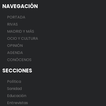
NAVEGACIÓN
PORTADA
RIVAS
MADRID Y MÁS
OCIO Y CULTURA
OPINIÓN
AGENDA
CONÓCENOS
SECCIONES
Política
Sanidad
Educación
Entrevistas