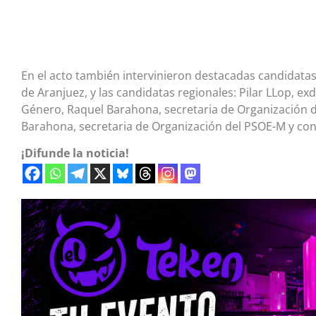
En el acto también intervinieron destacadas candidatas
de Aranjuez, y las candidatas regionales: Pilar LLop, ex
Género, Raquel Barahona, secretaria de Organización d
Barahona, secretaria de Organización del PSOE-M y con
¡Difunde la noticia!