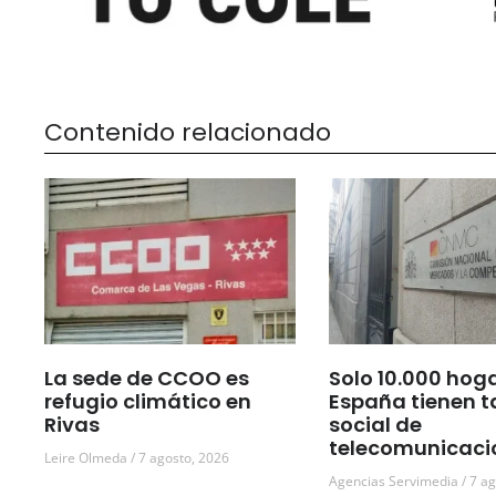
Contenido relacionado
La sede de CCOO es
Solo 10.000 hog
refugio climático en
España tienen t
Rivas
social de
telecomunicaci
Leire Olmeda
7 agosto, 2026
Agencias Servimedia
7 ag